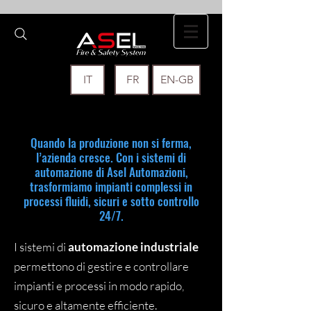
IT
FR
EN-GB
​Quando la produzione non si ferma,
l’azienda cresce. Con i sistemi di
automazione di Asel Automazioni,
trasformiamo impianti complessi in
processi fluidi, sicuri e sotto controllo
24/7.
I sistemi di
automazione industriale
permettono di gestire e controllare
impianti e processi in modo rapido,
sicuro e altamente efficiente.