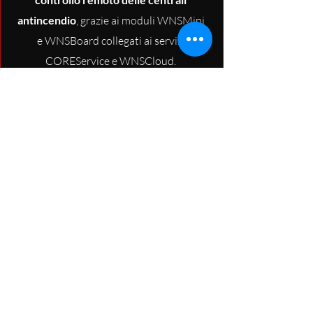
antincendio
, grazie ai moduli WNSMini
e WNSBoard collegati ai servizi
COREService e WNSCloud.
Permettono a installatori e clienti di
monitorare e gestire impianti ovunque,
ottimizzando sicurezza e tempi di
intervento.
Scopri di più
Door fan test